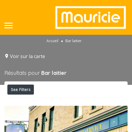
Accueil
Bar laitier
Voir sur la carte
Résultats pour
Bar laitier
See Filters