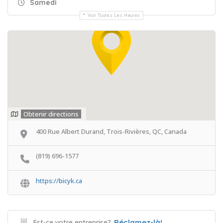
Samedi
Voir Toutes Les Heures
Obtenir directions
400 Rue Albert Durand, Trois-Rivières, QC, Canada
(819) 696-1577
https://bicyk.ca
Est-ce votre entreprise?
Réclamez-là!