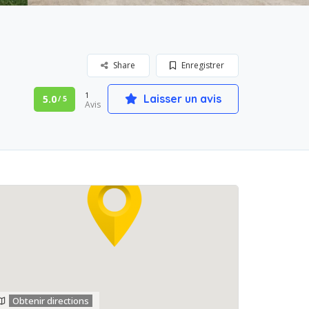
Share
Enregistrer
1
Laisser un avis
5.0
/ 5
Avis
Obtenir directions