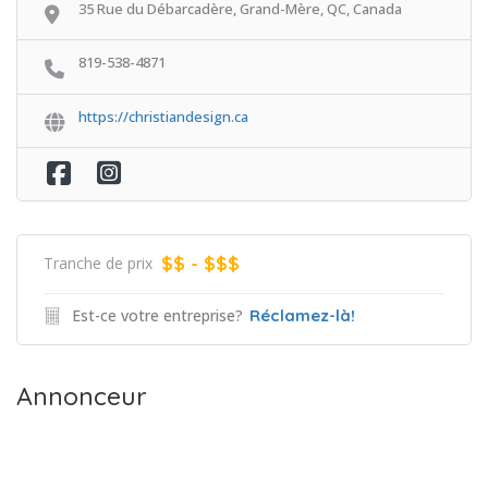
35 Rue du Débarcadère, Grand-Mère, QC, Canada
819-538-4871
https://christiandesign.ca
$$ - $$$
Tranche de prix
Est-ce votre entreprise?
Réclamez-là!
Annonceur