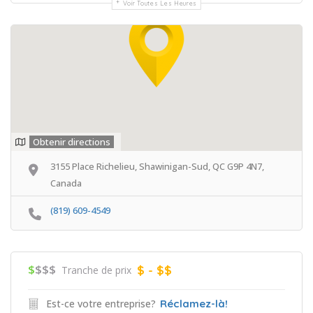
Voir Toutes Les Heures
Obtenir directions
3155 Place Richelieu, Shawinigan-Sud, QC G9P 4N7,
Canada
(819) 609-4549
$
$$$
$ - $$
Tranche de prix
Est-ce votre entreprise?
Réclamez-là!