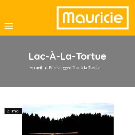
Lac-À-La-Tortue
Accueil
Posts tagged "Lac-à-la-Tortue"
21 mai