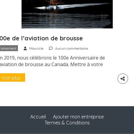
00e de l’aviation de brousse
Événement
Mauricie
Aucun commentaire
n 2019, nous célébrons le 100e Anniversaire de
’aviation de brousse au Canada. Mettre à votre
genda… les détails suivront sous peu. Vendredi le 7
uin, Samedi le 8 juin et Dimanche le 9 juin.
Voir plus
Accueil
Ajouter mon entreprise
Termes & Conditions