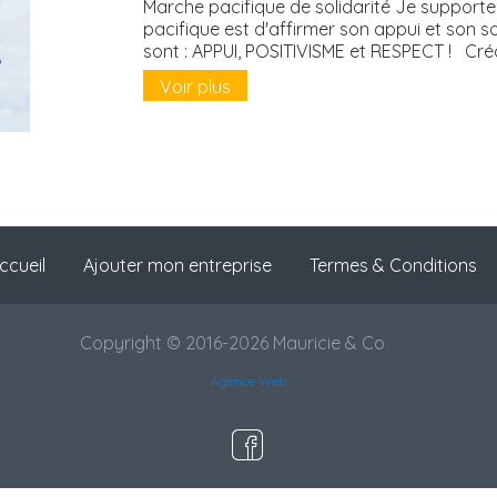
Marche pacifique de solidarité Je supporte 
pacifique est d'affirmer son appui et son so
sont : APPUI, POSITIVISME et RESPECT ! Créd
Voir plus
ccueil
Ajouter mon entreprise
Termes & Conditions
Copyright © 2016-2026 Mauricie & Co
Agence Web