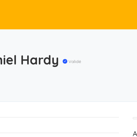
niel Hardy
Validé
A