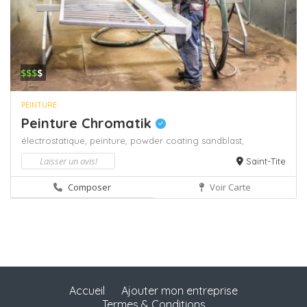
$$$
$
PEINTURE
Peinture Chromatik
électrostatique,
peinture,
powder coating
sandblast,
Laisser un avis!
Saint-Tite
Composer
Voir Carte
Accueil
Ajouter mon entreprise
Termes & Conditions