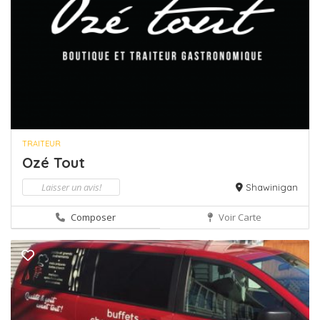
TRAITEUR
Ozé Tout
Laisser un avis!
Shawinigan
Composer
Voir Carte