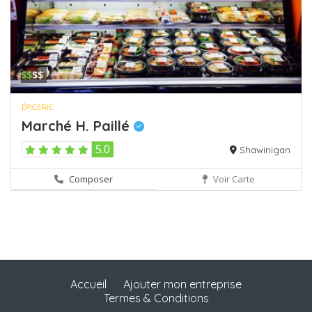
$$
$$
ÉPICERIE
Marché H. Paillé
5.0
Shawinigan
Composer
Voir Carte
Accueil
Ajouter mon entreprise
Termes & Conditions