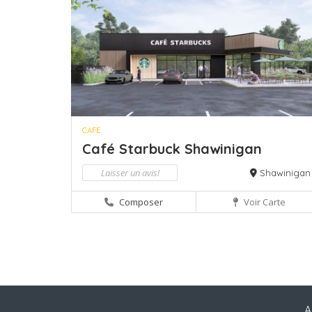
CAFE
Café Starbuck Shawinigan
Laisser un avis!
Shawinigan
Composer
Voir Carte
A